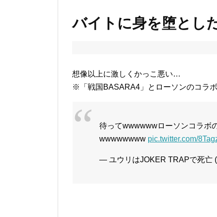
バイトに身を堕とし
想像以上に激しくかっこ悪い…
※「戦国BASARA4」とローソンのコラ
待ってwwwwwwローソンコラボ
wwwwwwww
pic.twitter.com/8Ta
— ユウリはJOKER TRAPで死亡 (@