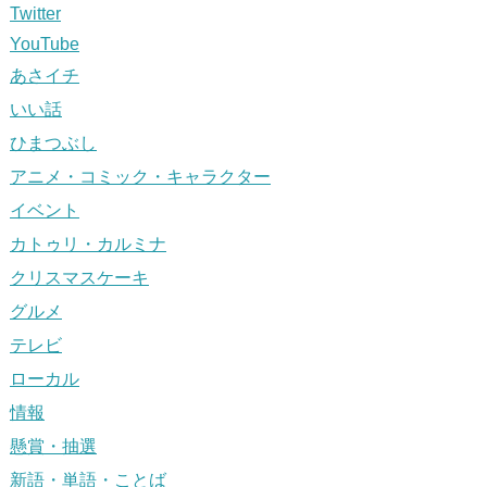
Twitter
YouTube
あさイチ
いい話
ひまつぶし
アニメ・コミック・キャラクター
イベント
カトゥリ・カルミナ
クリスマスケーキ
グルメ
テレビ
ローカル
情報
懸賞・抽選
新語・単語・ことば