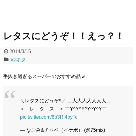
レタスにどうぞ！！えっ？！
2014/3/15
orzネタ
手抜き過ぎるスーパーのおすすめ品ｗ
＼レタスにどうぞ!!／ ＿人人人人人人人＿
＞ レ タ ス ＜ ￣Y^Y^Y^Y^Y^Y￣
pic.twitter.com/6b3Rl4pyTc
— なごみ&チャペ（イケボ） (@75mix)