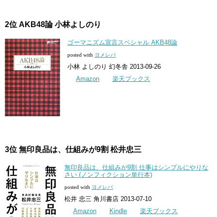
2位 AKB48論 小林よしのり
ゴーマニズム宣言スペシャル AKB48論
posted with
ヨメレバ
小林 よしのり 幻冬舎 2013-09-26
Amazon
楽天ブックス
3位 無印良品は、仕組みが9割 松井忠三
無印良品は、仕組みが9割 仕事はシンプルにやりな
さい (ノンフィクション単行本)
posted with
ヨメレバ
松井 忠三 角川書店 2013-07-10
Amazon
Kindle
楽天ブックス