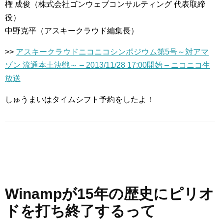
権 成俊（株式会社ゴンウェブコンサルティング 代表取締
役）
中野克平（アスキークラウド編集長）
>>
アスキークラウドニコニコシンポジウム第5号～対アマ
ゾン 流通本土決戦～ – 2013/11/28 17:00開始 – ニコニコ生
放送
しゅうまいはタイムシフト予約をしたよ！
Winampが15年の歴史にピリオ
ドを打ち終了するって