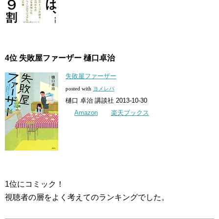
4位 失敗屋ファーザー 樋口卓治
失敗屋ファーザー
posted with
ヨメレバ
樋口 卓治 講談社 2013-10-30
Amazon
楽天ブックス
1位にコミック！
視聴者の層をよく考えてのランキングでした。