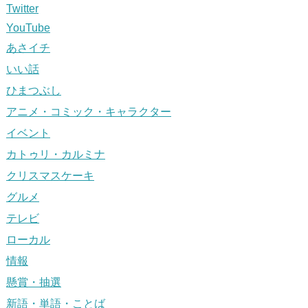
Twitter
YouTube
あさイチ
いい話
ひまつぶし
アニメ・コミック・キャラクター
イベント
カトゥリ・カルミナ
クリスマスケーキ
グルメ
テレビ
ローカル
情報
懸賞・抽選
新語・単語・ことば