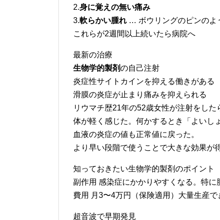
2.
身に覚えの無い痛み
3.
軟らかい腫れ
… ボウリングのピンのよ
これらが2週間以上続いたら病院へ
最新の治療
生物学的製剤
の自己注射
炎症性サイトカインを抑える働きがある
滑膜の炎症が止まり痛みを抑えられる
リウマチ歴21年の52歳女性が注射をした
体が軽く感じた。何かするとき「よいし
血液の炎症の値も正常値に戻った。
より早い段階で使うことで大きな効果が
知っておきたい生物学的製剤のポイント
副作用 感染症にかかりやすくなる。特に
費用 月3〜4万円（保険適用）大量生産
超音波で早期発見