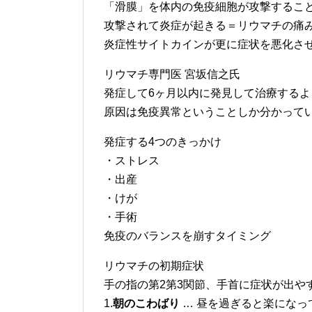
「滑膜」を体内の免疫細胞が攻撃するこ
攻撃されて炎症が起きる＝リウマチの痛
炎症性サイトカインが更に症状を悪化さ
リウマチ専門医 宮坂信之氏
発症して6ヶ月以内に発見して治療するよ
原因は免疫異常ということしか分かって
発症する4つのきっかけ
・ストレス
・出産
・けが
・手術
免疫のバランスを崩すタイミング
リウマチの初期症状
手の指の第2第3関節、手首に症状が出や
1.
朝のこわばり
… 昼を過ぎると楽になっ